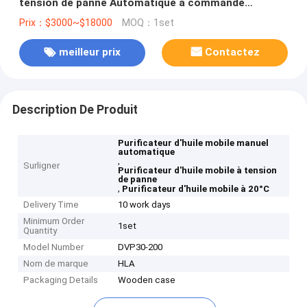
tension de panne Automatique à commande
manuelle Plage de température de l'huile 20°C 80°C
Prix：$3000~$18000
MOQ：1set
meilleur prix
Contactez
Description De Produit
Purificateur d'huile mobile manuel
automatique
,
Surligner
Purificateur d'huile mobile à tension
de panne
,
Purificateur d'huile mobile à 20°C
Delivery Time
10 work days
Minimum Order
1set
Quantity
Model Number
DVP30-200
Nom de marque
HLA
Packaging Details
Wooden case