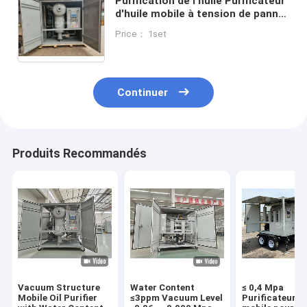
Purification de l'huile Purificateur
d'huile mobile à tension de panne
Automatique à commande
Price： 1set
manuelle Plage de température
de l'huile 20°C 80°C
Continuer
Produits Recommandés
Vacuum Structure
Water Content
≤ 0,4 Mpa
Mobile Oil Purifier
≤3ppm Vacuum Level
Purificateur d'