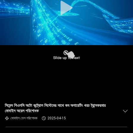
সিমেন্স পিএলসি অটো কন্ট্রোল সিস্টেমের সাথে কম অপারেটিং খরচ ট্রান্সফরমার
মোবাইল অয়েল পরিশোধক
মোবাইল তেল পরিশোধক
2025-04-15