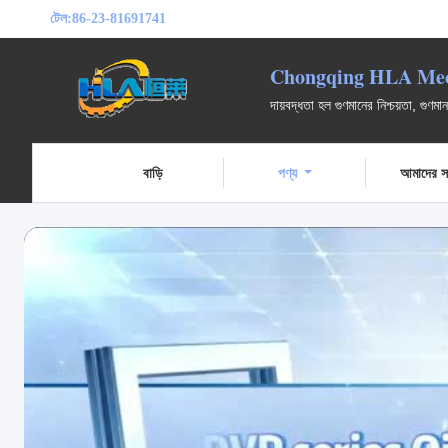
টেল:
86-23-81691741
Chongqing HLA Mech
দায়বদ্ধতা হল গুণমানের নিশ্চয়তা, গুণমান
বাড়ি
পণ্য
আমাদের সম্