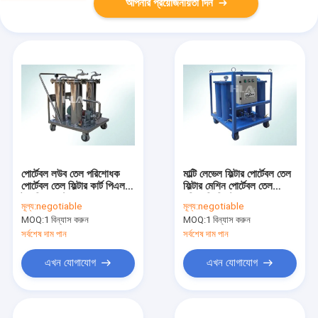
আপনার প্রয়োজনীয়তা দিন
পোর্টেবল লউব তেল পরিশোধক
মাল্টি লেভেল ফিল্টার পোর্টেবল তেল
পোর্টেবল তেল ফিল্টার কার্ট পিএলসি
ফিল্টার মেশিন পোর্টেবল তেল
টাচ স্ক্রিন কন্ট্রোল রন্ধন
পরিস্রুতি সিস্টেম
মূল্য:
negotiable
মূল্য:
negotiable
MOQ:
1 বিন্যাস করুন
MOQ:
1 বিন্যাস করুন
সর্বশেষ দাম পান
সর্বশেষ দাম পান
এখন যোগাযোগ
এখন যোগাযোগ