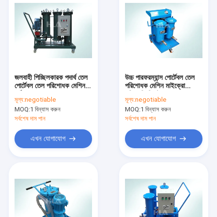
জলবাহী পিচ্ছিলকারক পদার্থ তেল
উচ্চ পারফরম্যান্স পোর্টেবল তেল
পোর্টেবল তেল পরিশোধক মেশিন
পরিশোধক মেশিন মাইক্রো
কঠিন তরল পৃথককরণ
পরিস্রুতি সিস্টেম
মূল্য:
negotiable
মূল্য:
negotiable
MOQ:
1 বিন্যাস করুন
MOQ:
1 বিন্যাস করুন
সর্বশেষ দাম পান
সর্বশেষ দাম পান
এখন যোগাযোগ
এখন যোগাযোগ
বাড়ি
পণ্য
আমাদের সম্পর্কে