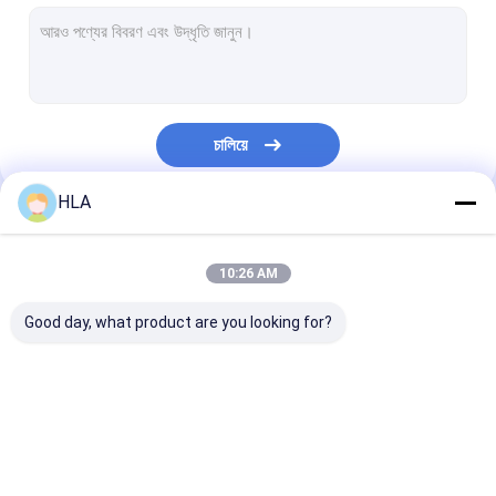
টারবাইন তেল পরিস্রুতি মেশিন
রন্ধন তেল পরিশোধক মেশিন
ভ্যাকুয়াম পাম্প ইউনিট
চালিয়ে
কেন্দ্রীয় তেল পরিশোধক
HLA
ভ্যাকুয়াম তেল পরিশোধক
আমাদের বিভাগসমূহ
পোর্টেবল তেল পরিশোধক মেশিন
10:26 AM
জ্বালানি তেল পরিশোধক
Good day, what product are you looking for?
শিল্পকৌশল তেল পরিস্রুতি সিস্টেম
তেল টেস্টিং যন্ত্রপাতি
ট্রান্সফরমার তেল পরিশোধক
ট্রান্সফরমার তেল পরিস্রুতি মেশিন
মোবাইল তেল পরিশোধ
প্লেট ফ্রেম তেল সংশোধক
মেশিন