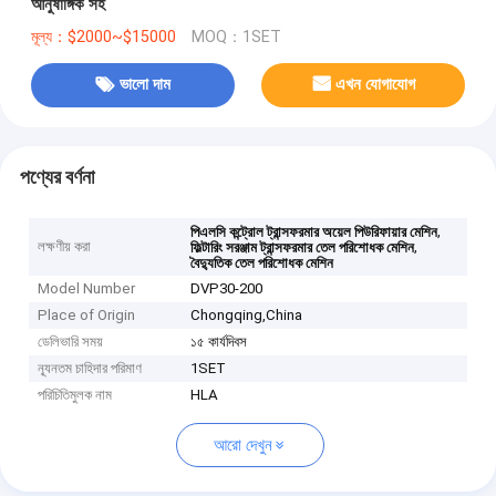
আনুষাঙ্গিক সহ
মূল্য：$2000~$15000
MOQ：1SET
ভালো দাম
এখন যোগাযোগ
পণ্যের বর্ণনা
,
পিএলসি কন্ট্রোল ট্রান্সফরমার অয়েল পিউরিফায়ার মেশিন
লক্ষণীয় করা
,
ফিল্টারিং সরঞ্জাম ট্রান্সফরমার তেল পরিশোধক মেশিন
বৈদ্যুতিক তেল পরিশোধক মেশিন
Model Number
DVP30-200
Place of Origin
Chongqing,China
ডেলিভারি সময়
১৫ কার্যদিবস
ন্যূনতম চাহিদার পরিমাণ
1SET
পরিচিতিমুলক নাম
HLA
আরো দেখুন