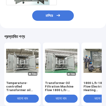
চালিয়ে
প্রস্তাবিত পণ্য
Temperature-
Transformer Oil
1800 L/h-1800
controlled
Filtration Machine
Flow Electric
Transformer oil
Flow 1800 L/h-
Heating
regeneration for
18000L/h Ultimate
Transformer O
Impurity Size≤1μm
Vacuum 3-5Pa
Filtration for
ভালো দাম
ভালো দাম
ভালো দাম
particles
Optional Flowmeter
Customer
for Maximum
Requirements