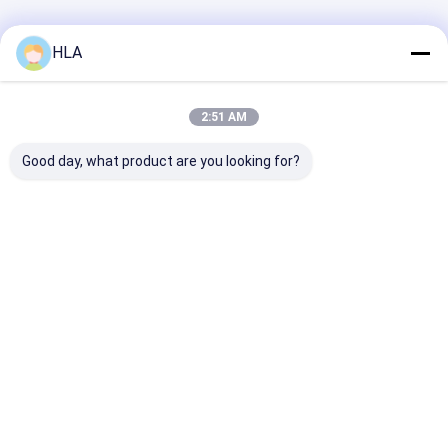
Filtration
বাড়ি
আমাদের
আমাদের সাথে যোগাযোগ
Desktop
HLA
Site
সম্পর্কে
করুন
সাইট ম্যাপ
Privacy Policy
গুণ
ট্রান্সফরমার তেল পরিশোধক মেশিন
চীন কারখানা.Copyright © 2025 Chongqing
2:51 AM
HLA Mechanical Equipment Co., Ltd.. All Rights Reserved.
Good day, what product are you looking for?
বাড়ি
পণ্য
আমাদের সম্পর্কে