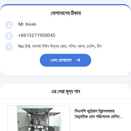
যোগাযোগের ঠিকানা
Mr. Kevin
+8613271950045
No.94, কলেজ টাউন উত্তর রোড, শপিংং জেলা, চংকিং, চীন
এখন যোগাযোগ
এর সেরা মূল্য পান
পিএলসি কন্ট্রোল ট্রান্সফরমার
বৈদ্যুতিক তেল পরিশোধক মেশিন
ফিল্টারিং সরঞ্জাম আনুষাঙ্গিক সহ