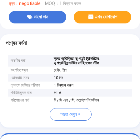
মূল্য：negotiable
MOQ：1 বিন্যাস করুন
ভালো দাম
এখন যোগাযোগ
পণ্যের বর্ণনা
,
দ্রুত প্রতিক্রিয়া ডু পয়েন্ট ট্রান্সমিটার
লক্ষণীয় করা
ডু পয়েন্ট ট্রান্সমিটার স্টেইনলেস স্টীল
উৎপত্তি স্থল
চংকিং, চীন
ডেলিভারি সময়
10 দিন
ন্যূনতম চাহিদার পরিমাণ
1 বিন্যাস করুন
পরিচিতিমুলক নাম
HLA
পরিশোধের শর্ত
টি / টি, এল / সি, ওয়েস্টার্ন ইউনিয়ন
আরো দেখুন