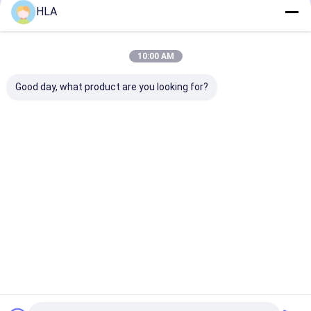
বাড়ি
আমাদের
আমাদের সাথে যোগাযোগ
Desktop
HLA
Site
সম্পর্কে
করুন
সাইট ম্যাপ
Privacy Policy
গুণ
ট্রান্সফরমার তেল পরিশোধক মেশিন
চীন কারখানা.Copyright © 2025 Chongqing
10:00 AM
HLA Mechanical Equipment Co., Ltd.. All Rights Reserved.
Good day, what product are you looking for?
বাড়ি
পণ্য
আমাদের সম্পর্কে