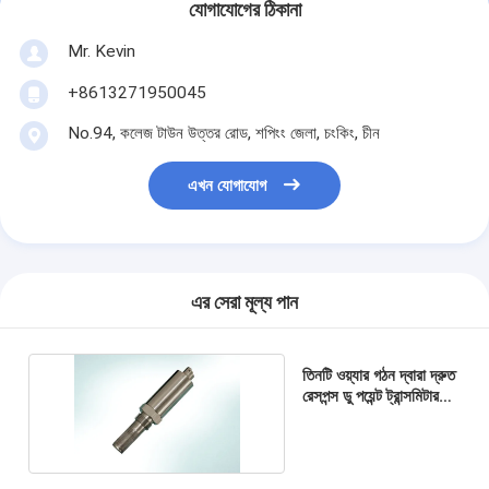
যোগাযোগের ঠিকানা
Mr. Kevin
+8613271950045
No.94, কলেজ টাউন উত্তর রোড, শপিংং জেলা, চংকিং, চীন
এখন যোগাযোগ
এর সেরা মূল্য পান
তিনটি ওয়্যার গঠন দ্বারা দ্রুত
রেসপন্স ডু পয়েন্ট ট্রান্সমিটার
স্টেইনলেস স্টীল