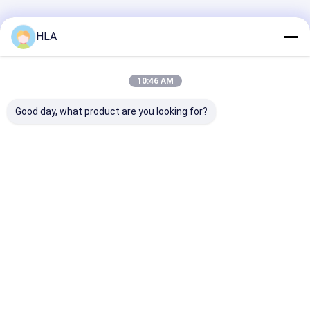
বাড়ি
আমাদের
আমাদের সাথে যোগাযোগ
Desktop
HLA
Site
সম্পর্কে
করুন
সাইট ম্যাপ
Privacy Policy
গুণ
ট্রান্সফরমার তেল পরিশোধক মেশিন
চীন কারখানা.Copyright © 2025 Chongqing
10:46 AM
HLA Mechanical Equipment Co., Ltd.. All Rights Reserved.
Good day, what product are you looking for?
বাড়ি
পণ্য
আমাদের সম্পর্কে