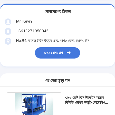
যোগাযোগের ঠিকানা
Mr. Kevin
+8613271950045
No.94, কলেজ টাউন উত্তর রোড, শপিংং জেলা, চংকিং, চীন
এখন যোগাযোগ
এর সেরা মূল্য পান
৩৮০ ভোল্ট স্টিম টারবাইন অয়েল
ফিল্টারিং মেশিন অ্যান্টি-কোরোসিওন
এনএএস ৬ গ্রেড পরিষ্কার