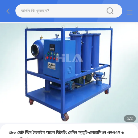
2
/
2
৩৮০ ভোল্ট স্টিম টারবাইন অয়েল ফিল্টারিং মেশিন অ্যান্টি-কোরোসিওন এনএএস ৬