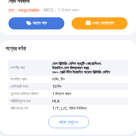
গ্রেড পরিষ্কার
মূল্য：negotiable
MOQ：1 বিন্যাস করুন
ভালো দাম
এখন যোগাযোগ
পণ্যের বর্ণনা
,
তেল ফিল্টারিং মেশিন অ্যান্টি-কোরোসিওন
লক্ষণীয় করা
,
টারবাইন তেল বিশুদ্ধকরণ যন্ত্র
৩৮০ ভোল্ট স্টিম টারবাইন অয়েল ফিল্টারিং মেশিন
উৎপত্তি স্থল
চংকিং, চীন
ডেলিভারি সময়
10 দিন
ন্যূনতম চাহিদার পরিমাণ
1 বিন্যাস করুন
পরিচিতিমুলক নাম
HLA
পরিশোধের শর্ত
T/T, L/C, পশ্চিম ইউনিয়ন
আরো দেখুন