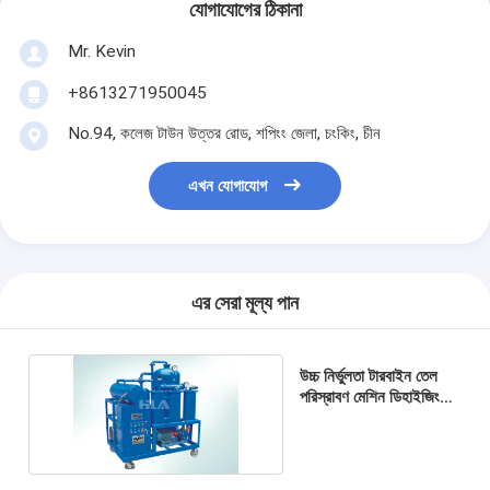
যোগাযোগের ঠিকানা
Mr. Kevin
+8613271950045
No.94, কলেজ টাউন উত্তর রোড, শপিংং জেলা, চংকিং, চীন
এখন যোগাযোগ
এর সেরা মূল্য পান
উচ্চ নির্ভুলতা টারবাইন তেল
পরিস্রাবণ মেশিন ডিহাইজিং
বিচ্ছিন্নকরণ সিস্টেম