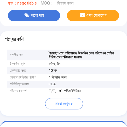
মূল্য：negotiable
MOQ：1 বিন্যাস করুন
ভালো দাম
এখন যোগাযোগ
পণ্যের বর্ণনা
,
,
টারবাইন তেল পরিশোধক
টারবাইন তেল পরিশোধন মেশিন
লক্ষণীয় করা
সিরিজ তেল পরিস্রাবণ সরঞ্জাম
উৎপত্তি স্থল
চংকিং, চীন
ডেলিভারি সময়
10 দিন
ন্যূনতম চাহিদার পরিমাণ
1 বিন্যাস করুন
পরিচিতিমুলক নাম
HLA
পরিশোধের শর্ত
T/T, L/C, পশ্চিম ইউনিয়ন
আরো দেখুন