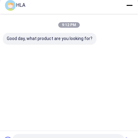
বাড়ি
আমাদের
আমাদের সাথে যোগাযোগ
Desktop
HLA
Site
সম্পর্কে
করুন
সাইট ম্যাপ
Privacy Policy
গুণ
ট্রান্সফরমার তেল পরিশোধক মেশিন
চীন কারখানা.Copyright © 2025 Chongqing
9:12 PM
HLA Mechanical Equipment Co., Ltd.. All Rights Reserved.
Good day, what product are you looking for?
বাড়ি
পণ্য
আমাদের সম্পর্কে