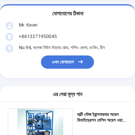
যোগাযোগের ঠিকানা
Mr. Kevin
+8613271950045
No.94, কলেজ টাউন উত্তর রোড, শপিংং জেলা, চংকিং, চীন
এখন যোগাযোগ
এর সেরা মূল্য পান
মাল্টি স্টেজ ট্রান্সফরমার অয়েল
ডিহাইড্রেশন মেশিন অয়েল ওয়াটার
সেপারেটর 18000L/ঘন্টা