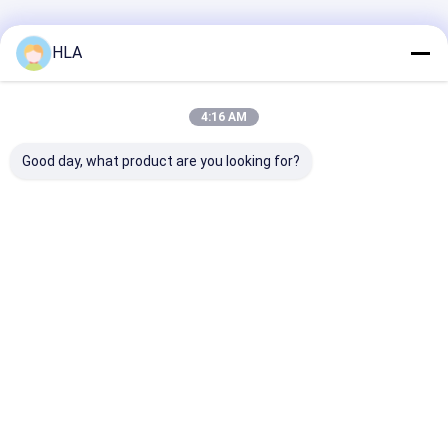
বাড়ি
আমাদের
আমাদের সাথে যোগাযোগ
Desktop
HLA
Site
সম্পর্কে
করুন
সাইট ম্যাপ
Privacy Policy
গুণ
ট্রান্সফরমার তেল পরিশোধক মেশিন
চীন কারখানা.Copyright © 2025 Chongqing
4:16 AM
HLA Mechanical Equipment Co., Ltd.. All Rights Reserved.
Good day, what product are you looking for?
বাড়ি
পণ্য
আমাদের সম্পর্কে