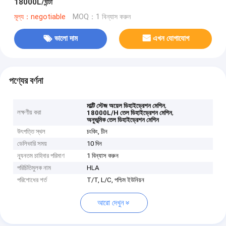
18000L/ঘন্টা
মূল্য：negotiable
MOQ：1 বিন্যাস করুন
ভালো দাম
এখন যোগাযোগ
পণ্যের বর্ণনা
,
মাল্টি স্টেজ অয়েল ডিহাইড্রেশন মেশিন
লক্ষণীয় করা
,
18000L/H তেল ডিহাইড্রেশন মেশিন
অনুভূমিক তেল ডিহাইড্রেশন মেশিন
উৎপত্তি স্থল
চংকিং, চীন
ডেলিভারি সময়
10 দিন
ন্যূনতম চাহিদার পরিমাণ
1 বিন্যাস করুন
পরিচিতিমুলক নাম
HLA
পরিশোধের শর্ত
T/T, L/C, পশ্চিম ইউনিয়ন
আরো দেখুন