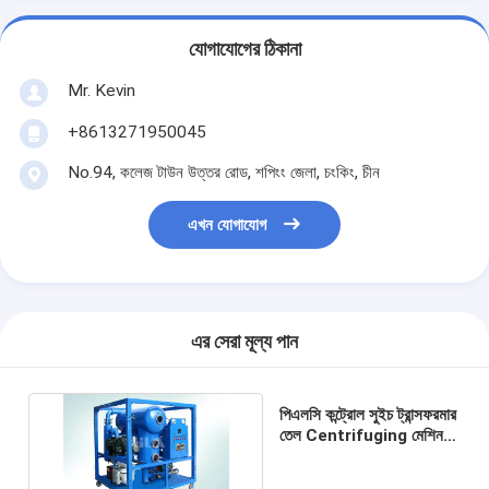
যোগাযোগের ঠিকানা
Mr. Kevin
+8613271950045
No.94, কলেজ টাউন উত্তর রোড, শপিংং জেলা, চংকিং, চীন
এখন যোগাযোগ
এর সেরা মূল্য পান
পিএলসি কন্ট্রোল সুইচ ট্রান্সফরমার
তেল Centrifuging মেশিন,
তেল পরিস্রুতি যন্ত্রপাতি