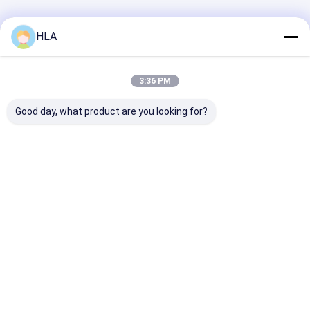
বাড়ি
আমাদের
আমাদের সাথে যোগাযোগ
Desktop
HLA
Site
সম্পর্কে
করুন
সাইট ম্যাপ
Privacy Policy
গুণ
ট্রান্সফরমার তেল পরিশোধক মেশিন
চীন কারখানা.Copyright © 2025 Chongqing
3:36 PM
HLA Mechanical Equipment Co., Ltd.. All Rights Reserved.
Good day, what product are you looking for?
বাড়ি
পণ্য
আমাদের সম্পর্কে