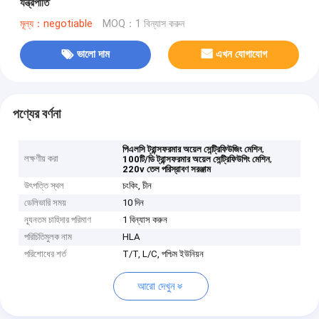
যন্ত্রপাতি
মূল্য：negotiable
MOQ：1 বিন্যাস করুন
ভালো দাম
এখন যোগাযোগ
পণ্যের বর্ণনা
,
পিএলসি ট্রান্সফরমার অয়েল সেন্ট্রিফিউজিং মেশিন
লক্ষণীয় করা
,
100টি/ডি ট্রান্সফরমার অয়েল সেন্ট্রিফিউগিং মেশিন
220v তেল পরিস্রাবণ সরঞ্জাম
উৎপত্তি স্থল
চংকিং, চীন
ডেলিভারি সময়
10 দিন
ন্যূনতম চাহিদার পরিমাণ
1 বিন্যাস করুন
পরিচিতিমুলক নাম
HLA
পরিশোধের শর্ত
T/T, L/C, পশ্চিম ইউনিয়ন
আরো দেখুন