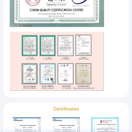
কারখানা ভ্রমণ
মান নিয়ন্ত্রণ
যোগাযোগ করুন
খবর
উদ্ধৃতির জন্য আবেদন
আমাদের পণ্য এবং পরিষেবা সুযোগ ট্রান্সফরমার তেল পরিশোধক, টারবাইন তেল পরিশোধক, তেল
ট্রান্সফরমার তেল পরিশোধক মেশিন
তেল পরিশোধক, তেল পরিস্রাবণ, মোটর তেল পুনর্ব্যবহার, তেল রিক্রুটিং, জলবাহী তেল
পরিস্রাবণ, গিয়ার তেল পরিস্রাবণ, সংকোচকারী তেল পরিস্রাবণ, বায়ু অন্তরক সহ একটি বিস্তৃত
ট্রান্সফরমার তেল পরিস্রুতি মেশিন
জুড়ে ড্রায়ার এবং আপেক্ষিক পরীক্ষা সরঞ্জাম। এইচএএলএ পণ্য লাইনগুলি উপকরণগুলির দক্ষ
কর্মক্ষমতা নিশ্চিত করে, পরিবেশগত নিষ্পত্তি সমস্যা কমাতে এবং আমাদের গ্রাহকদের অর্থ সঞ্চয়
করতে সাহায্য করে।
Certificates
মোবাইল তেল পরিশোধক
ল্যুব তেল পরিশোধক