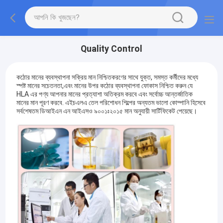
Quality Control
কঠোর মানের ব্যবস্থাপনা সক্রিয় মান নিশ্চিতকরণের সাথে যুক্ত, সমস্ত কর্মীদের মধ্যে
স্পষ্ট মানের সচেতনতা,এবং মানের উপর কঠোর ব্যবস্থাপনা ফোকাস নিশ্চিত করুন যে
HLA এর পণ্য আপনার মানের প্রত্যাশা অতিক্রম করবে এবং সর্বোচ্চ আন্তর্জাতিক
মানের মান পূরণ করবে. এইচএলএ তেল পরিশোধন শিল্পের অন্যতম ভালো কোম্পানি হিসেবে
সর্বশেষতম ডিআইএন এন আইএসও ৯০০১ঃ২০১৫ মান অনুযায়ী সার্টিফিকেট পেয়েছে।