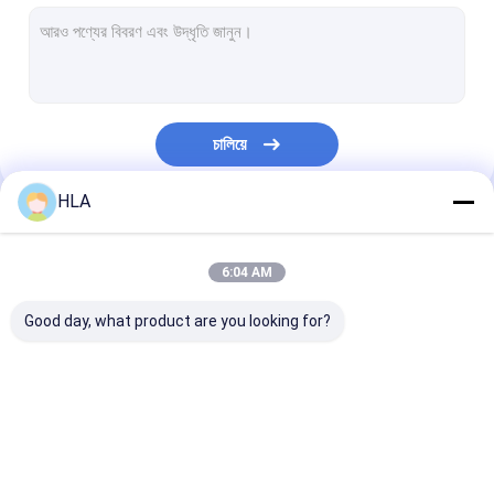
টারবাইন তেল পরিস্রুতি মেশিন
রন্ধন তেল পরিশোধক মেশিন
ভ্যাকুয়াম পাম্প ইউনিট
চালিয়ে
কেন্দ্রীয় তেল পরিশোধক
HLA
ভ্যাকুয়াম তেল পরিশোধক
আমাদের বিভাগসমূহ
পোর্টেবল তেল পরিশোধক মেশিন
6:04 AM
জ্বালানি তেল পরিশোধক
Good day, what product are you looking for?
শিল্পকৌশল তেল পরিস্রুতি সিস্টেম
তেল টেস্টিং যন্ত্রপাতি
ট্রান্সফরমার তেল পরিশোধক
ট্রান্সফরমার তেল পরিস্রুতি মেশিন
মোবাইল তেল পরিশোধ
প্লেট ফ্রেম তেল সংশোধক
মেশিন