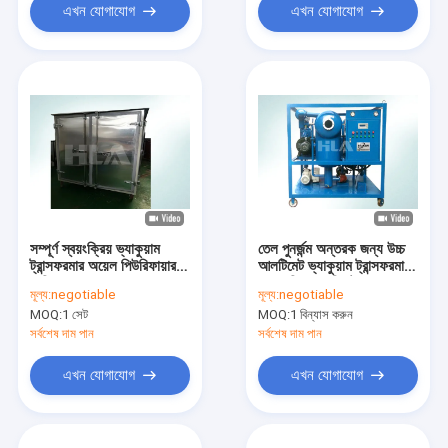
এখন যোগাযোগ
এখন যোগাযোগ
সম্পূর্ণ স্বয়ংক্রিয় ভ্যাকুয়াম
তেল পুনর্জন্ম অন্তরক জন্য উচ্চ
ট্রান্সফরমার অয়েল পিউরিফায়ার
আলটিমেট ভ্যাকুয়াম ট্রান্সফরমার
মেশিন কণা অপসারণ
তেল পরিস্রাবণ সিস্টেম
মূল্য:
negotiable
মূল্য:
negotiable
MOQ:
1 সেট
MOQ:
1 বিন্যাস করুন
সর্বশেষ দাম পান
সর্বশেষ দাম পান
এখন যোগাযোগ
এখন যোগাযোগ