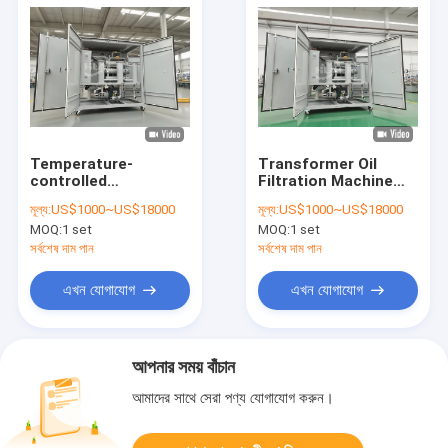
Temperature-
Transformer Oil
controlled
Filtration Machine
Transformer oil
Flow 1800 L/h-
মূল্য:
US$1000~US$18000
মূল্য:
US$1000~US$18000
regeneration for
18000L/h Ultimate
MOQ:
1 set
MOQ:
1 set
Impurity Size≤1μm
Vacuum 3-5Pa
particles
Optional Flowmeter
সর্বশেষ দাম পান
সর্বশেষ দাম পান
for Maximum
Filtration
এখন যোগাযোগ
এখন যোগাযোগ
আপনার সময় বাঁচান
আমাদের সাথে সেরা পণ্য যোগাযোগ করুন।