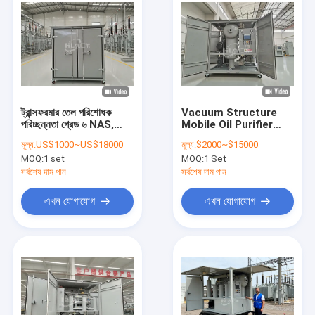
ট্রান্সফরমার তেল পরিশোধক
Vacuum Structure
পরিচ্ছন্নতা গ্রেড ৬ NAS,
Mobile Oil Purifier
পরিষ্কার এবং বিশুদ্ধ তেলের জন্য
with Water Content
মূল্য:
US$1000~US$18000
মূল্য:
$2000~$15000
≤3ppm and Pressure
MOQ:
1 set
MOQ:
1 Set
≤0.4 Mpa
সর্বশেষ দাম পান
সর্বশেষ দাম পান
এখন যোগাযোগ
এখন যোগাযোগ
বাড়ি
পণ্য
আমাদের সম্পর্কে