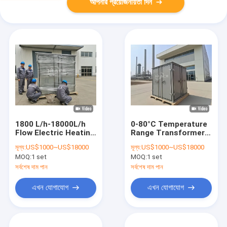
আপনার প্রয়োজনীয়তা দিন
1800 L/h-18000L/h
0-80°C Temperature
Flow Electric Heating
Range Transformer
Transformer Oil
Oil Filtration Machine
মূল্য:
US$1000~US$18000
মূল্য:
US$1000~US$18000
Filtration for
with High Cleanness
MOQ:
1 set
MOQ:
1 set
Customer
and Impurity Size
Requirements
Control
সর্বশেষ দাম পান
সর্বশেষ দাম পান
এখন যোগাযোগ
এখন যোগাযোগ