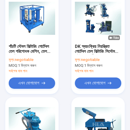
পাঁচটি স্টেবল ফিল্টারিং পোর্টেবল
DK স্বয়ংক্রিয় নিয়ন্ত্রিত
তেল পরিশোধক মেশিন, তেল
পোর্টেবল তেল ফিল্টারিং সিস্টেম
অপবিত্রতা অপসারণ
স্টেইনলেস স্টীল
মূল্য:
negotiable
মূল্য:
negotiable
MOQ:
1 বিন্যাস করুন
MOQ:
1 বিন্যাস করুন
সর্বশেষ দাম পান
সর্বশেষ দাম পান
এখন যোগাযোগ
এখন যোগাযোগ
বাড়ি
পণ্য
আমাদের সম্পর্কে