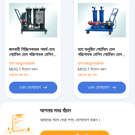
জলবাহী পিচ্ছিলকারক পদার্থ তেল
হাত অনুষ্ঠিত পোর্টেবল তেল
পোর্টেবল তেল পরিশোধক মেশিন
পরিশোধক মেশিন পোর্টেবল তেল
কঠিন তরল পৃথককরণ
ফিল্টার ইউনিট 200 L / min
মূল্য:
negotiable
মূল্য:
negotiable
MOQ:
1 বিন্যাস করুন
MOQ:
1 বিন্যাস করুন
সর্বশেষ দাম পান
সর্বশেষ দাম পান
এখন যোগাযোগ
এখন যোগাযোগ
আপনার সময় বাঁচান
আমাদের সাথে সেরা পণ্য যোগাযোগ করুন।