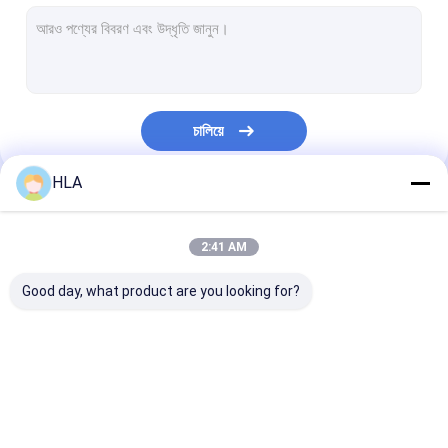
টারবাইন তেল পরিস্রুতি মেশিন
রন্ধন তেল পরিশোধক মেশিন
ভ্যাকুয়াম পাম্প ইউনিট
চালিয়ে
কেন্দ্রীয় তেল পরিশোধক
HLA
ভ্যাকুয়াম তেল পরিশোধক
আমাদের বিভাগসমূহ
পোর্টেবল তেল পরিশোধক মেশিন
2:41 AM
জ্বালানি তেল পরিশোধক
Good day, what product are you looking for?
শিল্পকৌশল তেল পরিস্রুতি সিস্টেম
তেল টেস্টিং যন্ত্রপাতি
ট্রান্সফরমার তেল পরিশোধক
ট্রান্সফরমার তেল পরিস্রুতি মেশিন
মোবাইল তেল পরিশোধ
প্লেট ফ্রেম তেল সংশোধক
মেশিন