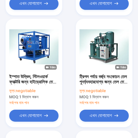
এখন যোগাযোগ
এখন যোগাযোগ
ইস্পাত উদ্ভিদ, স্টিলওয়ার্ক
ট্রিপল পর্যায় বর্জ্য সংকোচন তেল
ফ্যাক্টরি জন্য হাইড্রোলিক তেল /
পুনর্ব্যবহারযোগ্য জন্য তেল তেল
স্টিকিং তেল তৈল তেল পরিশোধন
পরিশোধক শক্তি সঞ্চয়
মূল্য:
negotiable
মূল্য:
negotiable
সিস্টেম
MOQ:
1 বিন্যাস করুন
MOQ:
1 বিন্যাস করুন
সর্বশেষ দাম পান
সর্বশেষ দাম পান
এখন যোগাযোগ
এখন যোগাযোগ