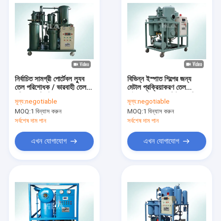
নির্বাচিত সামগ্রী পোর্টেবল ল্যুব
বিভিন্ন ইস্পাত শিল্পের জন্য
তেল পরিশোধক / ভারবাহী তেল
মেটাল প্রক্রিয়াকরণ তেল
পরিশোধন সিস্টেম
হাইড্রোলিক তেল ফিল্টার মেশিন
মূল্য:
negotiable
মূল্য:
negotiable
MOQ:
1 বিন্যাস করুন
MOQ:
1 বিন্যাস করুন
সর্বশেষ দাম পান
সর্বশেষ দাম পান
এখন যোগাযোগ
এখন যোগাযোগ
বাড়ি
পণ্য
আমাদের সম্পর্কে