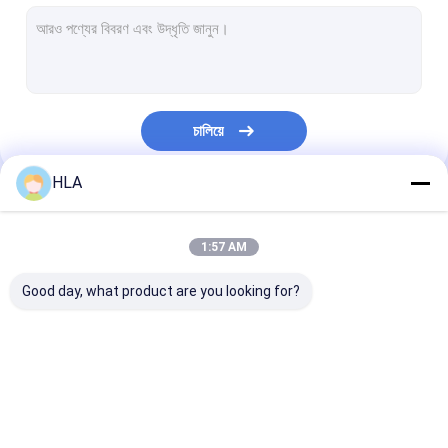
টারবাইন তেল পরিস্রুতি মেশিন
রন্ধন তেল পরিশোধক মেশিন
ভ্যাকুয়াম পাম্প ইউনিট
চালিয়ে
কেন্দ্রীয় তেল পরিশোধক
HLA
ভ্যাকুয়াম তেল পরিশোধক
আমাদের বিভাগসমূহ
পোর্টেবল তেল পরিশোধক মেশিন
1:57 AM
জ্বালানি তেল পরিশোধক
Good day, what product are you looking for?
শিল্পকৌশল তেল পরিস্রুতি সিস্টেম
তেল টেস্টিং যন্ত্রপাতি
ট্রান্সফরমার তেল পরিশোধক
ট্রান্সফরমার তেল পরিস্রুতি মেশিন
মোবাইল তেল পরিশোধ
প্লেট ফ্রেম তেল সংশোধক
মেশিন