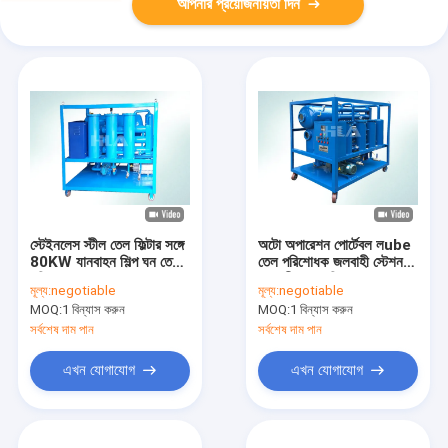
আপনার প্রয়োজনীয়তা দিন
স্টেইনলেস স্টীল তেল ফিল্টার সঙ্গে
অটো অপারেশন পোর্টেবল লube
80KW যানবাহন শিল্প ঘন তেল
তেল পরিশোধক জলবাহী স্টেশন
পরিশোধক
জলবাহী তেল পরিশোধন
মূল্য:
negotiable
মূল্য:
negotiable
MOQ:
1 বিন্যাস করুন
MOQ:
1 বিন্যাস করুন
সর্বশেষ দাম পান
সর্বশেষ দাম পান
এখন যোগাযোগ
এখন যোগাযোগ